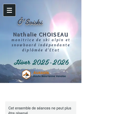
Ô'Soiski
Nathalie CHOISEAU
monitrice de ski alpin et
snowboard indépendante
diplômée d'Etat
Hiver
2025-2026
Cet ensemble de séances ne peut plus
être réservé.