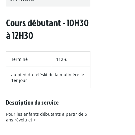
Cours débutant - 10H30
à 12H30
112
euros
Terminé
T
112 €
e
r
au pied du téléski de la mulinière le
m
1er jour
i
n
é
Description du service
Pour les enfants débutants à partir de 5
ans révolu et +